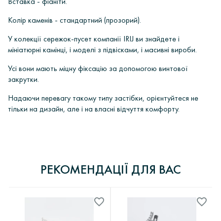
Вставка - фіаніти.
Колір каменів - стандартний (прозорий).
У колекції сережок-пусет компанії IRIJ ви знайдете і
мініатюрні камінці, і моделі з підвісками, і масивні вироби.
Усі вони мають міцну фіксацію за допомогою винтової
закрутки.
Надаючи перевагу такому типу застібки, орієнтуйтеся не
тільки на дизайн, але і на власні відчуття комфорту.
ОПЛАТА
Інтернет-магазин ювелірних прикрас «Ірій» дорожить своєю
0
У вас є питання?
репутацією і поважає кожного, хто звернувся до нас Клієнта.
Інтернет-магазин «Ірій» пропонує своїм клієнтам кілька
0 відгуків
РЕКОМЕНДАЦІЇ ДЛЯ ВАС
способів оплати:
Всі наші прикраси обов'язково проходять опробування в Східному
казенному підприємстві пробірного контролю, що посвідчене
ЗАЛИШИТИ ПИТАННЯ
- Банківський переказ.
державним клеймом відповідного зразка.
ДОДАТИ ВІДГУК
Ви оплачуєте замовлений Вами раніше товар через будь-
Ми завжди перевіряємо прикраси перед відправкою! А також
який діючий банк на території України.
просимо Вас оглядати прикраси при отриманні на предмет