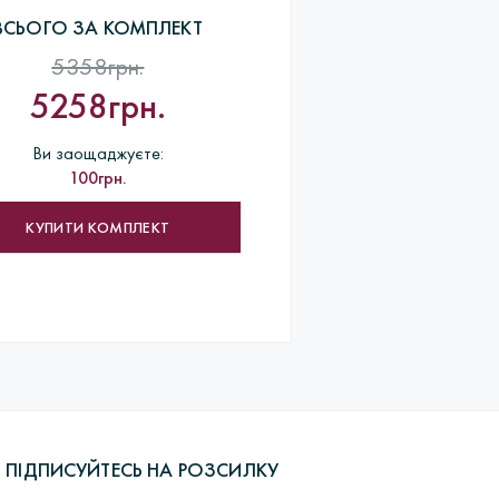
ВСЬОГО ЗА КОМПЛЕКТ
одить довгий процес виробництва.
5358грн.
термообробка форм для лиття> Лиття заготовок
5258грн.
бів> Роботи по шліфовці> ВТК> пробірування виробів
ка покупцеві.
Ви заощаджуєте:
100грн.
КУПИТИ КОМПЛЕКТ
ПІДПИСУЙТЕСЬ НА РОЗСИЛКУ