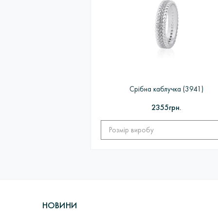
Якщо виробу немає в наявності, то на 
ЦИКЛ: Замовлення покупцем> Обробка
ювелірних виробів в ливарних вакуумн
в Пробірною палаті> Підбір вставок і з
Срібна каблучка (3941)
2355грн.
НОВИНИ