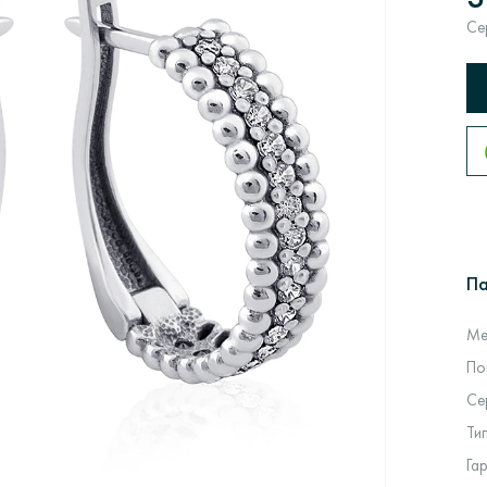
Се
П
Ме
По
Се
Ти
Га