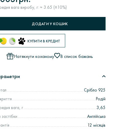
редня вага виробу, г: ≈ 3.65 (±10%)
ДОДАТИ У КОШИК
КУПИТИ В КРЕДИТ
Натякнути коханому
В список бажань
араметри
тал
Срібло 925
криття
Родій
редня вага, г
3,65
п застібки
Англійська
рантія
12 місяців