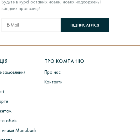
Будьте в курсі останніх новин, нових надходжень і
вигідних пропозицій.
ПІДПИСАТИСЯ
ЦІЯ
ПРО КОМПАНІЮ
не замовлення
Про нас
Контакти
сті
ерти
ієнтам
та обмін
стинами Monobank