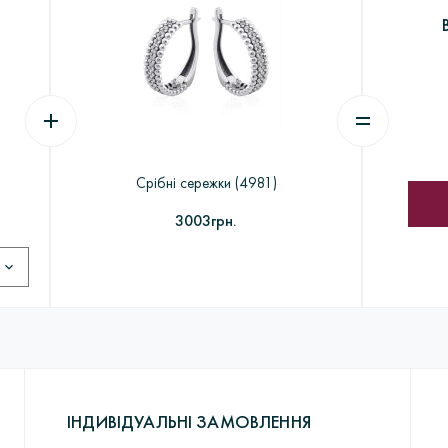
його виготовлення знадобиться від 7 до 18 днів. Кожен виріб прох
 замовлення> Виготовлення з воску> Шихтовка> Формування та 
их машинах> Комплектація, монтаж та декорування ювелірних виро
акріпка каміння> Полірування і надання глянцю> Упаковка і відправ
Срібні сережки (4981)
3003грн.
ІНДИВІДУАЛЬНІ ЗАМОВЛЕННЯ