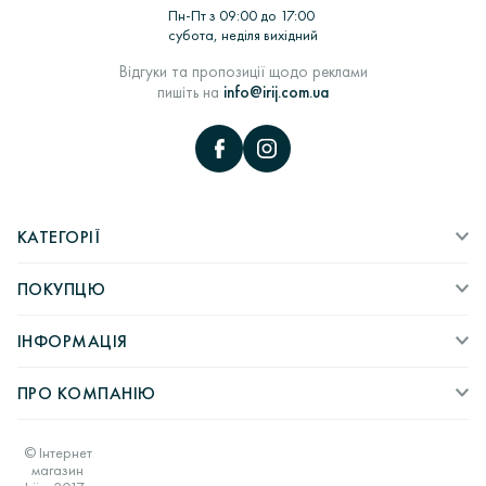
виробів в ливарних вакуумних машинах> Комплектація,
Пн-Пт з 09:00 до 17:00
монтаж та декорування ювелірних виробів> Роботи по
субота, неділя вихідний
шліфовці> ВТК> пробірування виробів в Пробірною
палаті> Підбір вставок і закріпка каміння> Полірування і
Відгуки та пропозиції щодо реклами
надання глянцю> Упаковка і відправка покупцеві.
пишіть на
info@irij.com.ua
КАТЕГОРІЇ
ПОКУПЦЮ
ІНФОРМАЦІЯ
ПРО КОМПАНІЮ
© Інтернет
магазин