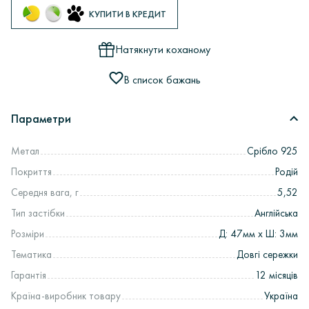
КУПИТИ В КРЕДИТ
Натякнути коханому
В список бажань
Параметри
Метал
Срібло 925
Покриття
Родій
Середня вага, г
5,52
Тип застібки
Англійська
Розміри
Д: 47мм х Ш: 3мм
Тематика
Довгі сережки
Гарантія
12 місяців
Країна-виробник товару
Україна