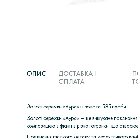
ОПИС
ДОСТАВКА І
П
ОПЛАТА
Т
Золоті сережки «Аура» із золота 585 проби.
Золоті сережки «Аура» — це вишукане поєднання 
композицією з фіанітів різної огранки, що створю
Поєднання гладкого металу та мерехтливого камі