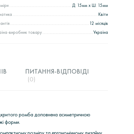
зміри
Д: 15мм х Ш: 15мм
матика
Квіти
рантія
12 місяців
аїна-виробник товару
Україна
IВ
ПИТАННЯ-ВІДПОВІДІ
(0)
відкритого ромба доповнена асиметричною
жі форми.
компактному розміру та ергономічному дизайну,