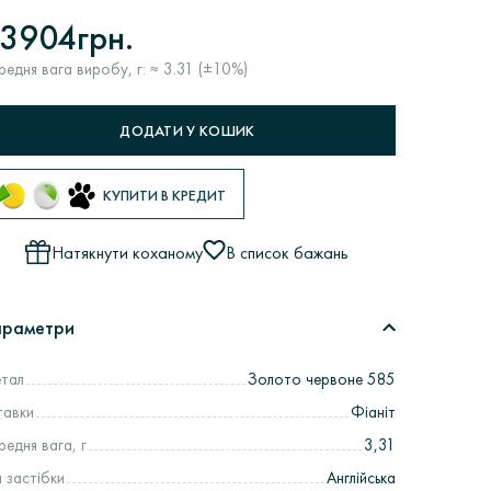
3904грн.
редня вага виробу, г: ≈ 3.31 (±10%)
ДОДАТИ У КОШИК
КУПИТИ В КРЕДИТ
Натякнути коханому
В список бажань
араметри
тал
Золото червоне 585
тавки
Фіаніт
редня вага, г
3,31
п застібки
Англійська