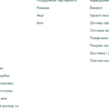
Подарункові сертифікати
Індивідуаль
их машинах> Комплектація, монтаж та декорування ювелірних виро
акріпка каміння> Полірування і надання глянцю> Упаковка і відправ
Новинки
Вакансії
Акції
Гарантії яко
Блог
Договір оф
Оптовим кл
Повернення 
Покупка ча
Доставка і 
Політика ко
ки
срібло
упаковка
та кольє
 шию
я догляду за