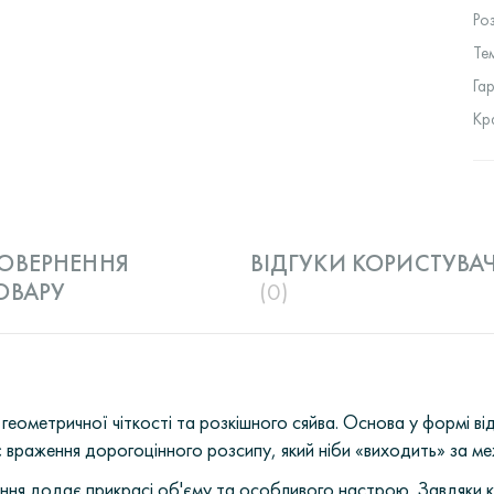
Ро
Те
Га
Кр
ОВЕРНЕННЯ
ВІДГУКИ КОРИСТУВАЧ
ОВАРУ
(0)
геометричної чіткості та розкішного сяйва. Основа у формі 
є враження дорогоцінного розсипу, який ніби «виходить» за ме
ння додає прикрасі об'єму та особливого настрою. Завдяки 