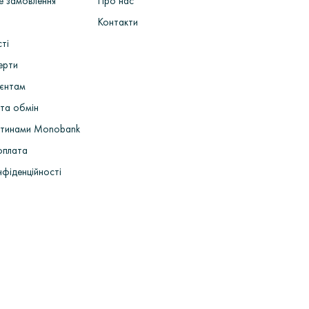
не замовлення
Про нас
бів> Роботи по шліфовці> ВТК> пробірування виробів
ка покупцеві.
Контакти
сті
ерти
ієнтам
та обмін
стинами Monobank
оплата
нфіденційності