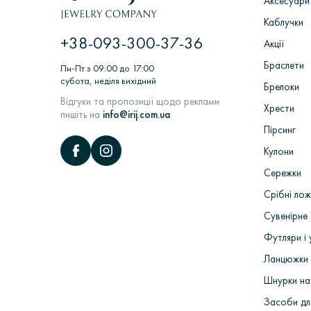
Аксесуари
ювелірних виробів в ливарних вакуумн
в Пробірною палаті> Підбір вставок і з
Каблучки
+38-093-300-37-36
Акції
Браслети
Пн-Пт з 09:00 до 17:00
субота, неділя вихідний
Брелоки
Відгуки та пропозиції щодо реклами
Хрести
пишіть на
info@irij.com.ua
Пірсинг
Кулони
Сережки
Срібні лож
Сувенірне 
Футляри і 
Ланцюжки 
Шнурки на
Засоби дл