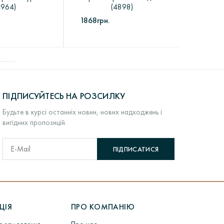
4964)
(4898)
3665гр
1868грн.
вини виробника, а не внаслідок нерозумного
учною
формою на сайті
. Після прибуття товару в пункт
и вказаними в контактах або ж на e-mail
представник компанії і узгодить час доставки.
ПІДПИСУЙТЕСЬ НА РОЗСИЛКУ
Будьте в курсі останніх новин, нових надходжень і
вигідних пропозицій.
 посилку
тут
.
ПІДПИСАТИСЯ
одить довгий процес виробництва.
ЦІЯ
ПРО КОМПАНІЮ
термообробка форм для лиття> Лиття заготовок