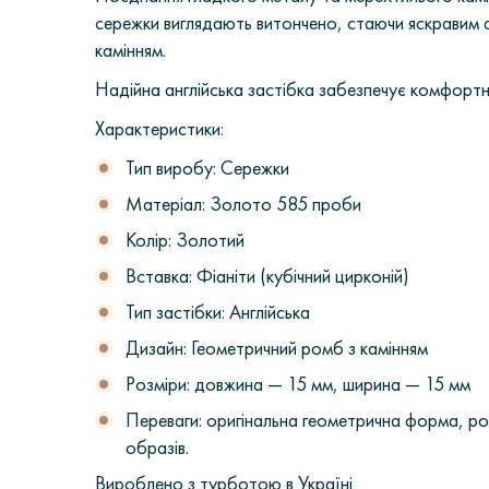
сережки виглядають витончено, стаючи яскравим а
камінням.
Надійна англійська застібка забезпечує комфортну
Характеристики:
Тип виробу: Сережки
Матеріал: Золото 585 проби
Колір: Золотий
Вставка: Фіаніти (кубічний цирконій)
Тип застібки: Англійська
Дизайн: Геометричний ромб з камінням
Розміри: довжина — 15 мм, ширина — 15 мм
Переваги: оригінальна геометрична форма, роз
образів.
Вироблено з турботою в Україні