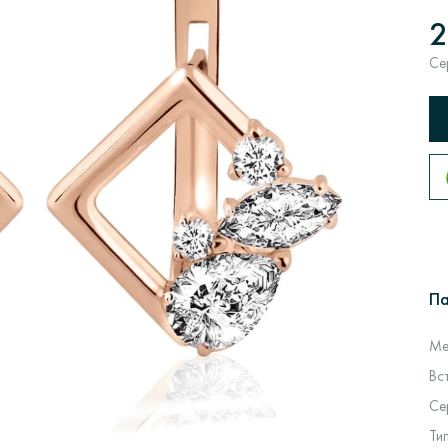
2
Се
П
Ме
Вс
Се
Ти