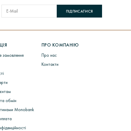
ПІДПИСАТИСЯ
ЦІЯ
ПРО КОМПАНІЮ
не замовлення
Про нас
Контакти
сті
ерти
ієнтам
та обмін
стинами Monobank
оплата
нфіденційності