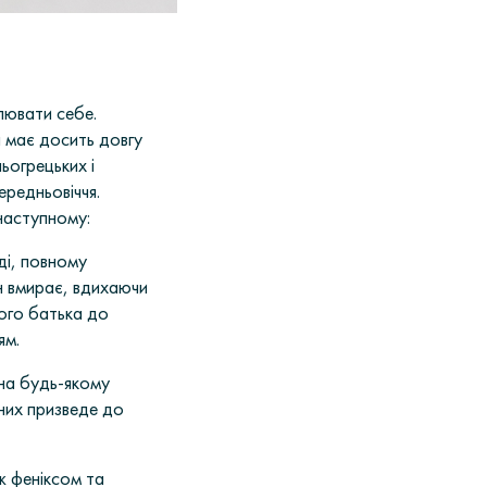
лювати себе
.
а має досить довгу
ньогрецьких і
ередньовіччя.
наступному:
зді, повному
ін вмирає, вдихаючи
вого батька до
ям.
 на будь-якому
 них призведе до
ж феніксом та