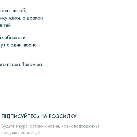
онії в шлюбі,
ику жінки, а дракон
дітей.
їх зберігати
тут є один нюанс –
го птаха. Також за
ПІДПИСУЙТЕСЬ НА РОЗСИЛКУ
Будьте в курсі останніх новин, нових надходжень і
вигідних пропозицій.