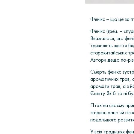
Фенікс – що це за п
Фенікс (грец. – «пу
Вважалося, що фенік
тривалість життя (ві
старокитайських тра
Автори дещо по-різн
Смерть фенікс зустрі
ароматичних трав, 
аромати трав, а з 
Єгипту. Як б то ні 
Птах на своєму прик
згарищі рано чи пізн
подальшого розвитк
У всіх традиціях фе