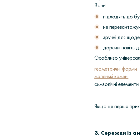
Вони:
підходять до бу
не перевантажу
зручні для щоде
доречні навіть 
Особливо універсаль
геометричні форми
маленькі камені
символічні елементи 
Якщо це перша прикр
3. Сережки із а