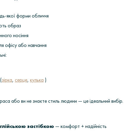
дь-якої форми обличчя
ють образ
нного носіння
для офісу або навчання
ні:
(
зірка
,
серце
,
кулька
)
аса або ви не знаєте стиль людини — це ідеальний вибір.
нглійською застібкою
— комфорт + надійність