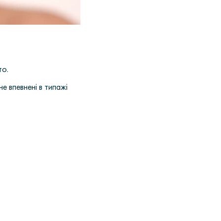
то.
е впевнені в типажі