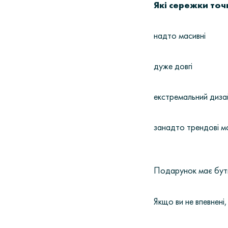
Які сережки точ
надто масивні
дуже довгі
екстремальний диза
занадто трендові мо
Подарунок має бути
Якщо ви не впевнені,