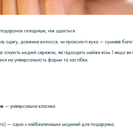
подарунок складніше, ніж здається.
ь одягу, довжина волосся, чи проколоті вуха — сумнівів бага
 існують моделі сережок, які підходять майже всім. І якщо ви н
ся на універсальність форми та застібки.
го
— універсальна класика
нго) — одна з найбезпечніших моделей для подарунка.