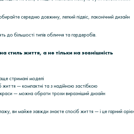
обирайте середню довжину, легкий підвіс, лаконічний дизайн
ять до більшості типів обличчя та гардеробів.
на стиль життя, а не тільки на зовнішність
раще стримані моделі
б життя — компактні та з надійною застібкою
икраси — можна обрати трохи виразніший дизайн
пажу, ви майже завжди знаєте спосіб життя — і це гарний оріє