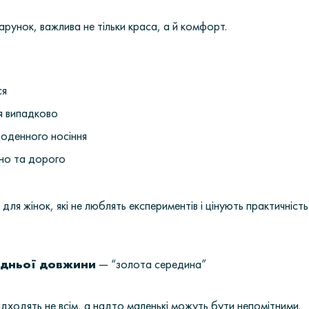
унок, важлива не тільки краса, а й комфорт.
ся
я випадково
щоденного носіння
тно та дорого
ля жінок, які не люблять експериментів і цінують практичність
едньої довжини
— “золота середина”
ідходять не всім, а надто маленькі можуть бути непомітними.