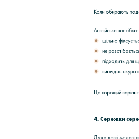
Коли обирають подар
Англійська застібка:
щільно фіксуєть
не розстібаєтьс
підходить для 
виглядає акура
Це хороший варіант д
4. Сережки сер
Дуже довгі моделі п