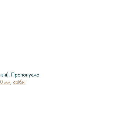
сивні). Пропонуємо
10 мм
,
срібні