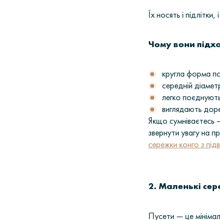
Їх носять і підлітки, 
Чому вони підхо
кругла форма п
середній діамет
легко поєднуют
виглядають дореч
Якщо сумніваєтесь —
звернути увагу на 
сережки конго з під
2. Маленькі се
Пусети — це мінімалі