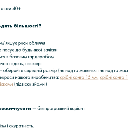
і жінки 40+
дять більшості?
ом’якшує риси обличчя
р пасує до будь-якої зачіски
ься з базовим гардеробом
но і вдень, і ввечері
 обирайте середній розмір (не надто маленькі і не надто ма
прикраси нашого виробництва:
срібні конго 15 мм,
срібні конго 
вісками
(підвіски зйомні)
режки-пусети
— безпрограшний варіант
зм і акуратність.