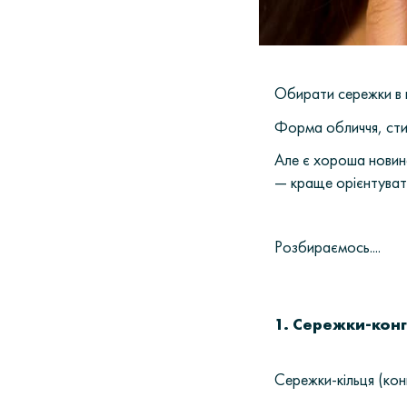
Обирати сережки в 
Форма обличчя, стил
Але є хороша новина:
— краще орієнтувати
Розбираємось....
1. Сережки-кон
Сережки-кільця (ко