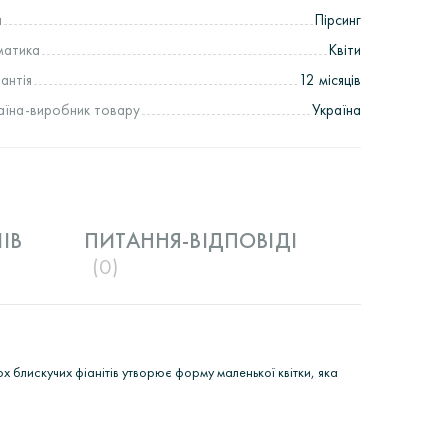
п
Пірсинг
матика
Квіти
рантія
12 місяців
аїна-виробник товару
Україна
IВ
ПИТАННЯ-ВІДПОВІДІ
(0)
х блискучих фіанітів утворює форму маленької квітки, яка