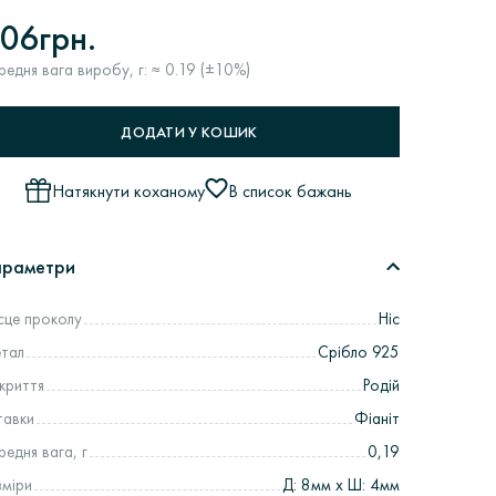
06грн.
редня вага виробу, г: ≈ 0.19 (±10%)
ДОДАТИ У КОШИК
Натякнути коханому
В список бажань
араметри
сце проколу
Ніс
тал
Срібло 925
криття
Родій
тавки
Фіаніт
редня вага, г
0,19
зміри
Д: 8мм х Ш: 4мм