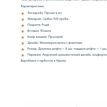
Характеристики:
Тип виробу: Пірсинг в ніс
Матеріал: Срібло 925 проби
Покриття: Родій
Вставка: Фіаніти
Колір каменю: Прозорий
Дизайн: Мініатюрна квітка з фіанітами
Розмір: Довжина штіфта — 8 мм, товщина штіфта — 1 мм,
Переваги: Акуратний мінімалістичний дизайн, комфортн
Вироблено з турботою в Україні
ОПЛАТА
Інтернет-магазин ювелірних прикрас «Ірій» дорожить 
Відгуків ще немає
Питаннь ще немає
Всі наші прикраси обов'язково проходять опробуванн
Інтернет-магазин «Ірій» пропонує своїм
Відгуки можуть залишати тільки ті користувачі, як
Питання можуть залишати користувачі.
Ми завжди перевіряємо прикраси перед відправкою! А
- Банківський переказ.
створюється чесний рейтинг.
Згідно з Постановою КМУ № 172 від 19.03.1994 р (
h
Ви оплачуєте замовлений Вами раніше т