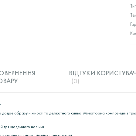
Ти
Те
Га
Кр
ОВЕРНЕННЯ
ВІДГУКИ КОРИСТУВАЧ
ОВАРУ
(0)
и.
 додає образу ніжності та делікатного сяйва. Мініатюрна композиція з трьо
ий для щоденного носіння.
я з іншими мінімалістичними прикрасами.