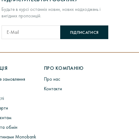
Будьте в курсі останніх новин, нових надходжень і
вигідних пропозицій.
 посилку
тут
.
ПІДПИСАТИСЯ
одить довгий процес виробництва.
ЦІЯ
ПРО КОМПАНІЮ
термообробка форм для лиття> Лиття заготовок
не замовлення
Про нас
бів> Роботи по шліфовці> ВТК> пробірування виробів
ка покупцеві.
Контакти
сті
ерти
ієнтам
та обмін
стинами Monobank