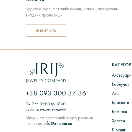
2. Якщо у вашому місті відсутні відді
Будьте в курсі останніх новин, нових надходжень і
вигідних пропозицій.
У цьому випадку разом з оплатою за т
Після відправки замовлення вам на ema
ДИВИТИСЬ
ПЕРЕДЗАМОВЛЕННЯ
Якщо виробу немає в наявності, то на 
КАТЕГОРІ
ЦИКЛ: Замовлення покупцем> Обробка
Аксесуари
ювелірних виробів в ливарних вакуумн
в Пробірною палаті> Підбір вставок і з
Каблучки
+38-093-300-37-36
Акції
Браслети
Пн-Пт з 09:00 до 17:00
субота, неділя вихідний
Брелоки
Відгуки та пропозиції щодо реклами
Хрести
пишіть на
info@irij.com.ua
Пірсинг