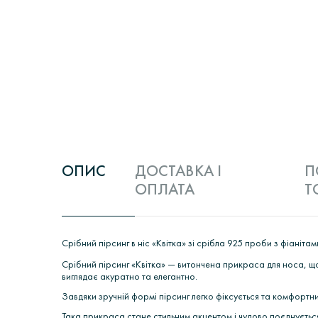
ОПИС
ДОСТАВКА І
П
ОПЛАТА
Т
Срібний пірсинг в ніс «Квітка» зі срібла 925 проби з фіанітам
Срібний пірсинг «Квітка» — витончена прикраса для носа, що
виглядає акуратно та елегантно.
Завдяки зручній формі пірсинг легко фіксується та комфортн
Така прикраса стане стильним акцентом і чудово поєднуєтьс