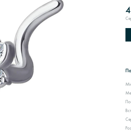
4
Се
П
Мі
Ме
По
Вс
Се
Ро