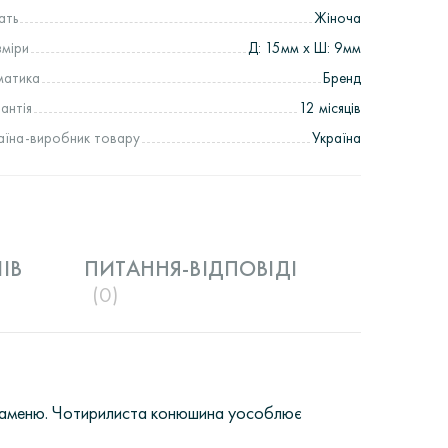
ать
Жіноча
зміри
Д: 15мм х Ш: 9мм
матика
Бренд
рантія
12 місяців
аїна-виробник товару
Україна
IВ
ПИТАННЯ-ВІДПОВІДІ
(0)
о каменю. Чотирилиста конюшина уособлює