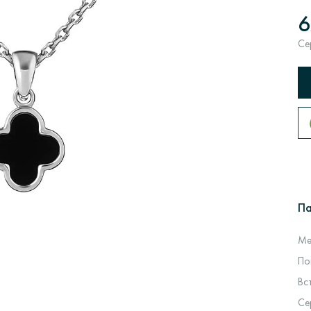
6
Се
П
Ме
По
Вс
Се