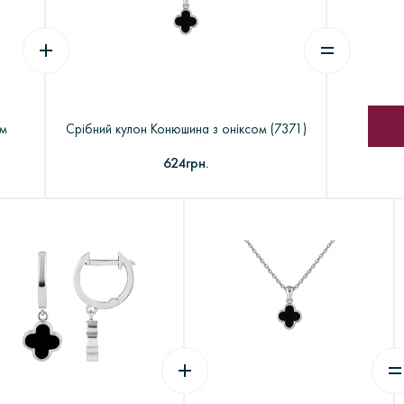
 замовлення> Виготовлення з воску> Шихтовка> Формування та 
их машинах> Комплектація, монтаж та декорування ювелірних виро
акріпка каміння> Полірування і надання глянцю> Упаковка і відправ
ом
Срібний кулон Конюшина з оніксом (7371)
624грн.