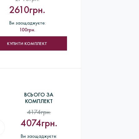
2610грн.
термообробка форм для лиття> Лиття заготовок
бів> Роботи по шліфовці> ВТК> пробірування виробів
ка покупцеві.
Ви заощаджуєте:
100грн.
КУПИТИ КОМПЛЕКТ
ВСЬОГО ЗА
КОМПЛЕКТ
4174грн.
4074грн.
Ви заощаджуєте: