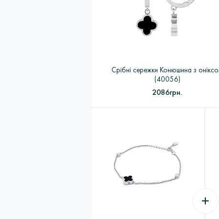
ЦИКЛ: Замовлення покупцем> Обробка
ювелірних виробів в ливарних вакуумн
в Пробірною палаті> Підбір вставок і з
Срібні сережки Конюшина з онікс
(40056)
2086грн.