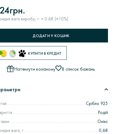
24грн.
редня вага виробу, г: ≈ 0.68 (±10%)
ДОДАТИ У КОШИК
КУПИТИ В КРЕДИТ
Натякнути коханому
В список бажань
араметри
тал
Срібло 925
криття
Родій
тавки
Онікс
редня вага, г
0,68