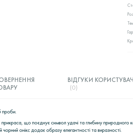
Ст
Ро
Те
Га
Кр
ОВЕРНЕННЯ
ВІДГУКИ КОРИСТУВАЧ
ОВАРУ
(0)
5 проби.
на прикраса, що поєднує символ удачі та глибину природног
й чорний онікс додає образу елегантності та виразності.