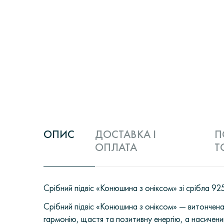
ОПИС
ДОСТАВКА І
П
ОПЛАТА
Т
Срібний підвіс «Конюшина з оніксом» зі срібла 92
Срібний підвіс «Конюшина з оніксом» — витонче
гармонію, щастя та позитивну енергію, а насичени