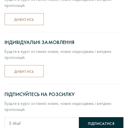
виробів в ливарних вакуумних машинах> Комплектація,
пропозицій.
монтаж та декорування ювелірних виробів> Роботи по
шліфовці> ВТК> пробірування виробів в Пробірною
палаті> Підбір вставок і закріпка каміння> Полірування і
ДИВИТИСЬ
надання глянцю> Упаковка і відправка покупцеві.
ІНДИВІДУАЛЬНІ ЗАМОВЛЕННЯ
Будьте в курсі останніх новин, нових надходжень і вигідних
пропозицій.
ДИВИТИСЬ
ПІДПИСУЙТЕСЬ НА РОЗСИЛКУ
Будьте в курсі останніх новин, нових надходжень і вигідних
пропозицій.
ПІДПИСАТИСЯ