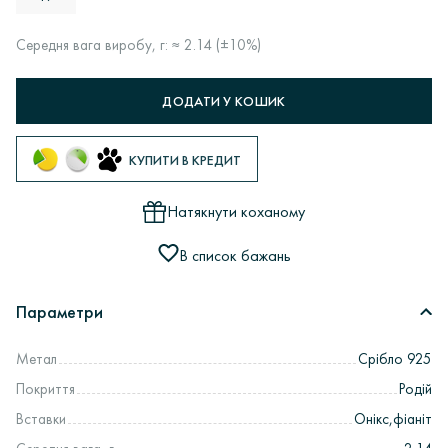
Середня вага виробу, г: ≈ 2.14 (±10%)
ДОДАТИ У КОШИК
КУПИТИ В КРЕДИТ
Натякнути коханому
В список бажань
Параметри
Метал
Срібло 925
Покриття
Родій
Вставки
Онікс,фіаніт