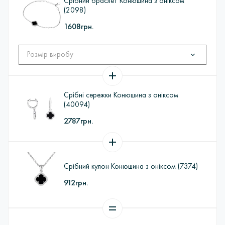
Срібний браслет Конюшина з оніксом
(2098)
1608грн.
Срібні сережки Конюшина з оніксом
(40094)
2787грн.
Срібний кулон Конюшина з оніксом (7374)
912грн.