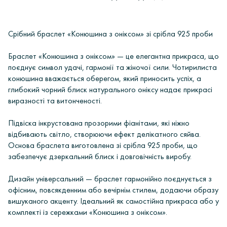
Срібний браслет «Конюшина з оніксом» зі срібла 925 проби
Браслет «Конюшина з оніксом» — це елегантна прикраса, що
поєднує символ удачі, гармонії та жіночої сили. Чотирилиста
конюшина вважається оберегом, який приносить успіх, а
глибокий чорний блиск натурального оніксу надає прикрасі
виразності та витонченості.
Підвіска інкрустована прозорими фіанітами, які ніжно
відбивають світло, створюючи ефект делікатного сяйва.
Основа браслета виготовлена зі срібла 925 проби, що
забезпечує дзеркальний блиск і довговічність виробу.
Дизайн універсальний — браслет гармонійно поєднується з
офісним, повсякденним або вечірнім стилем, додаючи образу
вишуканого акценту. Ідеальний як самостійна прикраса або у
комплекті із сережками «Конюшина з оніксом».