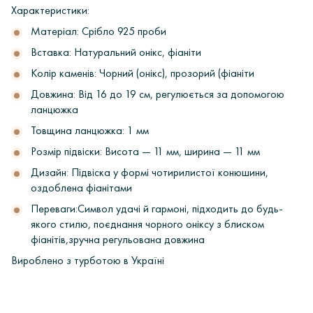
Характеристики:
Матеріал: Срібло 925 проби
Вставка: Натуральний онікс, фіаніти
Колір каменів: Чорний (онікс), прозорий (фіаніти
Довжина: Від 16 до 19 см, регулюється за допомогою
ланцюжка
Товщина ланцюжка: 1 мм
Розмір підвіски: Висота — 11 мм, ширина — 11 мм
Дизайн: Підвіска у формі чотирилистої конюшини,
оздоблена фіанітами
Переваги:Символ удачі й гармоні, підходить до будь-
якого стилю, поєднання чорного оніксу з блиском
фіанітів,зручна регульована довжина
Вироблено з турботою в Україні
ОПЛАТА
Інтернет-магазин ювелірних прикрас «Ірій» дорожить своєю
репутацією і поважає кожного, хто звернувся до нас Клієнта.