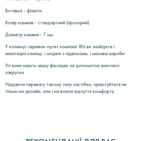
Вставка - фіаніти.
Колір каменів - стандартний (прозорий).
Діаметр каменя - 7 мм.
У колекції сережок-пусет компанії IRIJ ви знайдете і
мініатюрні камінці, і моделі з підвісками, і масивні вироби.
Усі вони мають міцну фіксацію за допомогою винтової
закрутки.
Надаючи перевагу такому типу застібки, орієнтуйтеся не
тільки на дизайн, але і на власні відчуття комфорту.
ОПЛАТА
Інтернет-магазин ювелірних прикрас «Ірій» дорожить своєю
0
У вас є питання?
репутацією і поважає кожного, хто звернувся до нас Клієнта.
Інтернет-магазин «Ірій» пропонує своїм клієнтам кілька
0 відгуків
способів оплати:
Всі наші прикраси обов'язково проходять опробування в Східному