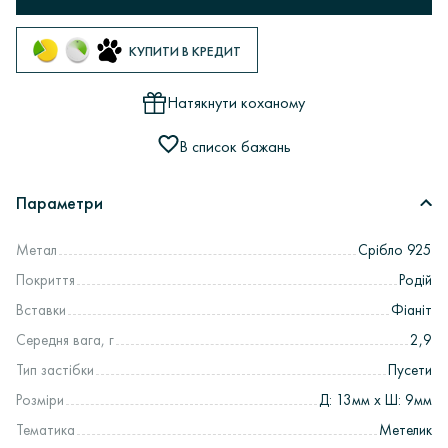
КУПИТИ В КРЕДИТ
Натякнути коханому
В список бажань
Параметри
Метал
Срібло 925
Покриття
Родій
Вставки
Фіаніт
Середня вага, г
2,9
Тип застібки
Пусети
Розміри
Д: 13мм х Ш: 9мм
Тематика
Метелик