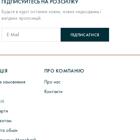
ПІДПИСУЙТЕСЬ НА РОЗСИЛКУ
Будьте в курсі останніх новин, нових надходжень і
вигідних пропозицій.
ПІДПИСАТИСЯ
ЦІЯ
ПРО КОМПАНІЮ
не замовлення
Про нас
Контакти
сті
ерти
ієнтам
та обмін
стинами Monobank