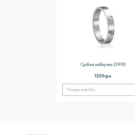
ПЕРЕДЗАМОВЛЕННЯ
Якщо виробу немає в наявності, то на 
ЦИКЛ: Замовлення покупцем> Обробка
ювелірних виробів в ливарних вакуумн
в Пробірною палаті> Підбір вставок і з
Срібна каблучка (3919)
1203грн.