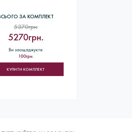
ВСЬОГО ЗА КОМПЛЕКТ
одить довгий процес виробництва.
5370грн.
термообробка форм для лиття> Лиття заготовок
5270грн.
бів> Роботи по шліфовці> ВТК> пробірування виробів
ка покупцеві.
Ви заощаджуєте:
100грн.
КУПИТИ КОМПЛЕКТ