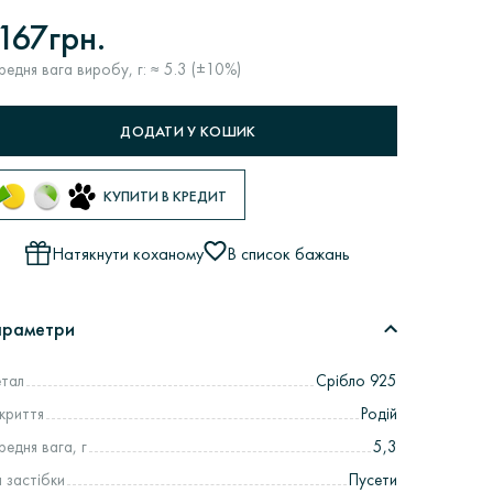
167грн.
редня вага виробу, г: ≈ 5.3 (±10%)
ДОДАТИ У КОШИК
КУПИТИ В КРЕДИТ
Натякнути коханому
В список бажань
араметри
тал
Срібло 925
криття
Родій
редня вага, г
5,3
п застібки
Пусети