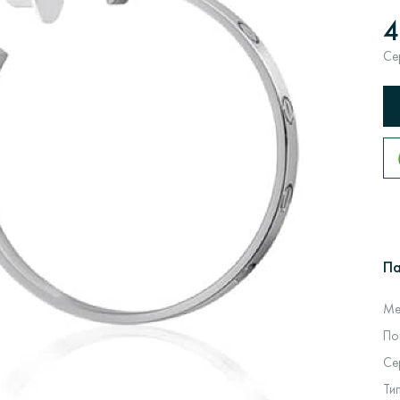
4
Се
П
Ме
По
Се
Ти