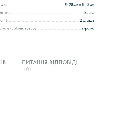
зміри
Д: 28мм х Ш: 3мм
матика
Бренд
рантія
12 місяців
аїна-виробник товару
Україна
IВ
ПИТАННЯ-ВІДПОВІДІ
(0)