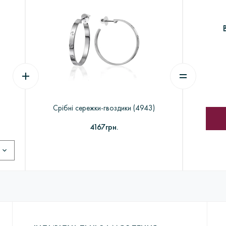
його виготовлення знадобиться від 7 до 18 днів. Кожен виріб прох
 замовлення> Виготовлення з воску> Шихтовка> Формування та 
их машинах> Комплектація, монтаж та декорування ювелірних виро
акріпка каміння> Полірування і надання глянцю> Упаковка і відправ
Срібні сережки-гвоздики (4943)
4167грн.