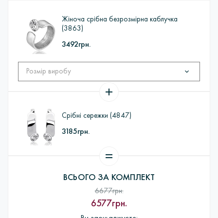
Виготовлення з воску> Шихтовка> Формування та
термообробка форм для лиття> Лиття заготовок ювелірних
Жіноча срібна безрозмірна каблучка
виробів в ливарних вакуумних машинах> Комплектація,
(3863)
монтаж та декорування ювелірних виробів> Роботи по
3492грн.
шліфовці> ВТК> пробірування виробів в Пробірною
палаті> Підбір вставок і закріпка каміння> Полірування і
надання глянцю> Упаковка і відправка покупцеві.
Срібні сережки (4847)
3185грн.
ВСЬОГО ЗА КОМПЛЕКТ
6677грн.
6577грн.
Ви заощаджуєте: