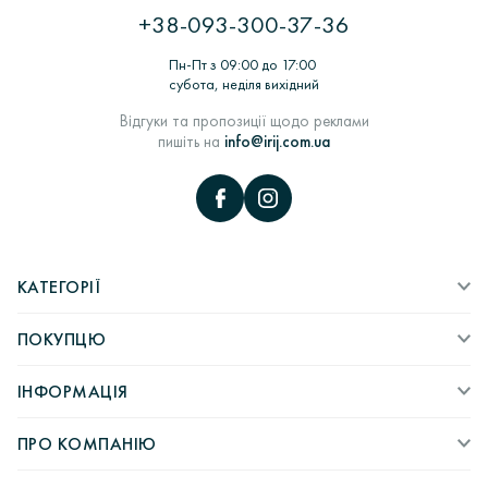
Виготовлення з воску> Шихтовка> Формування та
+38-093-300-37-36
термообробка форм для лиття> Лиття заготовок ювелірних
виробів в ливарних вакуумних машинах> Комплектація,
Пн-Пт з 09:00 до 17:00
монтаж та декорування ювелірних виробів> Роботи по
субота, неділя вихідний
шліфовці> ВТК> пробірування виробів в Пробірною
палаті> Підбір вставок і закріпка каміння> Полірування і
Відгуки та пропозиції щодо реклами
надання глянцю> Упаковка і відправка покупцеві.
пишіть на
info@irij.com.ua
КАТЕГОРІЇ
ПОКУПЦЮ
ІНФОРМАЦІЯ
ПРО КОМПАНІЮ