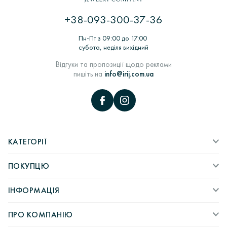
ЦИКЛ: Замовлення покупцем> Обробка замовлення>
Виготовлення з воску> Шихтовка> Формування та
+38-093-300-37-36
термообробка форм для лиття> Лиття заготовок ювелірних
виробів в ливарних вакуумних машинах> Комплектація,
Пн-Пт з 09:00 до 17:00
монтаж та декорування ювелірних виробів> Роботи по
субота, неділя вихідний
шліфовці> ВТК> пробірування виробів в Пробірною
палаті> Підбір вставок і закріпка каміння> Полірування і
Відгуки та пропозиції щодо реклами
надання глянцю> Упаковка і відправка покупцеві.
пишіть на
info@irij.com.ua
КАТЕГОРІЇ
ПОКУПЦЮ
ІНФОРМАЦІЯ
ПРО КОМПАНІЮ