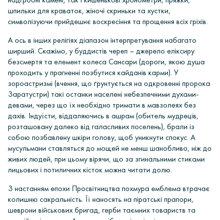
шпильки для краваток, жіночі скриньки та хустки,
символізуючи прийдешнє воскресіння та прощення всіх гріхів.
А ось в інших релігіях діапазон інтерпретування набагато
ширший. Скажімо,
у буддистів череп
– джерело еліксиру
безсмертя та елемент колеса Сансари (
дороги, якою душа
проходить у прагненні позбутися кайданів карми
). У
зороастризмі
(
вчення, що ґрунтується на одкровенні пророка
Заратустри
) такі останки населені небезпечними духами-
девами, через що їх необхідно тримати в мавзолеях без
дахів.
Індуїсти
, віддаляючись в ашрам (
обитель мудреців,
розташовану далеко від галасливих поселень
), брали із
собою позбавлену шкіри голову, щоб уникнути спокус. А
мусульмани
ставляться до мощей не менш шанобливо, ніж до
живих людей, при цьому вірячи, що за згинальними стиками
лицьових і потиличних кісток можна читати долю.
З настанням епохи Просвітництва похмура емблема втрачає
колишню сакральність. Її наносять на піратські прапори,
шеврони військових бригад, герби таємних товариств та