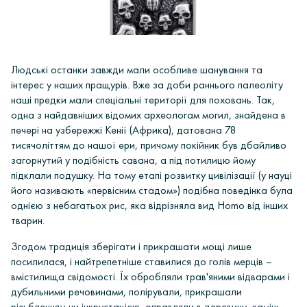
Людські останки завжди мали особливе шанування та
інтерес у наших пращурів. Вже за доби раннього палеоліту
наші предки мали спеціальні території для поховань. Так,
одна з найдавніших відомих археологам могил, знайдена в
печері на узбережжі Кенії (
Африка
), датована 78
тисячоліттям до нашої ери, причому покійник був дбайливо
загорнутий у подібність савана, а під потилицю йому
підклали подушку. На тому етапі розвитку цивілізації (
у науці
його називають «первісним стадом»
) подібна поведінка була
однією з небагатьох рис, яка відрізняла вид Homo від інших
тварин.
Згодом традиція зберігати і прикрашати мощі лише
посилилася, і найтрепетніше ставилися до голів мерців –
вмістилища свідомості. Їх обробляли трав'яними відварами і
дубильними речовинами, полірували, прикрашали
різьбленням чи інкрустацією, оправляли в деревину, камінь,