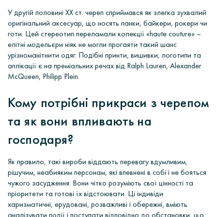
У другій половині ХХ ст. череп сприймався як злегка зухвалий
оригінальний аксесуар, що носять панки, байкери, рокери чи
готи. Цей стереотип переламали колекції «haute couture» –
елітні модельєри ніяк не могли прогаяти такий шанс
урізноманітнити одяг. Подібні принти, вишивки, логотипи та
аплікації є на преміальних речах від
Ralph Lauren, Alexander
McQueen, Philipp Plein
.
Кому потрібні прикраси з черепом
та як вони впливають на
господаря?
Як правило, такі вироби віддають перевагу вдумливим,
рішучим, неабияким персонам, які впевнені в собі і не бояться
чужого засудження. Вони чітко розуміють свої цінності та
пріоритети та готові їх відстоювати. Ці індивіди
харизматичні, ерудовані, розважливі і обережні, вміють
аналізувати події і поступати відповідно до обстановки, що