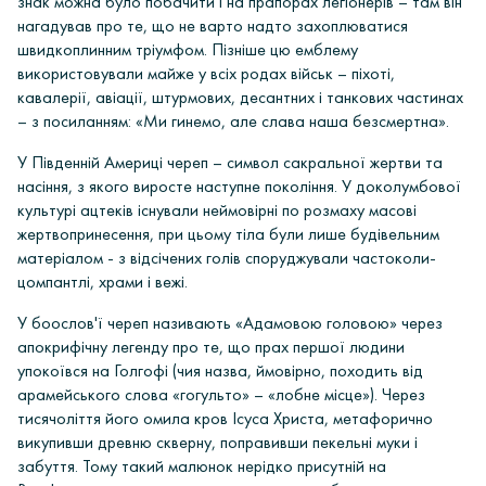
знак можна було побачити і на прапорах легіонерів – там він
нагадував про те, що не варто надто захоплюватися
швидкоплинним тріумфом. Пізніше цю емблему
використовували майже у всіх родах військ – піхоті,
кавалерії, авіації, штурмових, десантних і танкових частинах
– з посиланням: «Ми гинемо, але слава наша безсмертна».
У
Південній Америці
череп – символ сакральної жертви та
насіння, з якого виросте наступне покоління. У доколумбової
культурі ацтеків існували неймовірні по розмаху масові
жертвопринесення, при цьому тіла були лише будівельним
матеріалом - з відсічених голів споруджували частоколи-
цомпантлі, храми і вежі.
У боослов'ї череп називають «Адамовою головою»
через
апокрифічну легенду про те, що прах першої людини
упокоївся на Голгофі (
чия назва, ймовірно, походить від
арамейського слова «гогульто» – «лобне місце»
). Через
тисячоліття його омила кров Ісуса Христа, метафорично
викупивши древню скверну, поправивши пекельні муки і
забуття. Тому такий малюнок нерідко присутній на