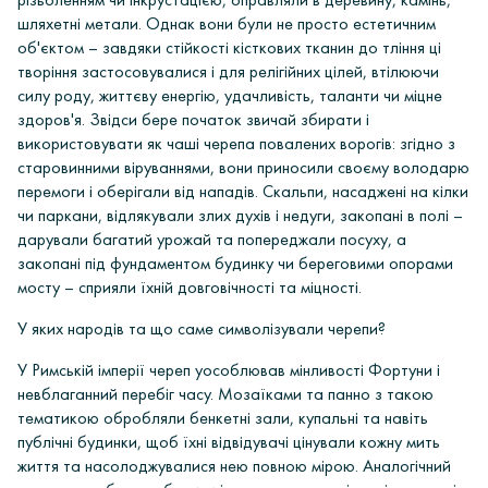
шляхетні метали. Однак вони були не просто естетичним
об'єктом – завдяки стійкості кісткових тканин до тління ці
творіння застосовувалися і для релігійних цілей, втілюючи
силу роду, життєву енергію, удачливість, таланти чи міцне
здоров'я. Звідси бере початок звичай збирати і
використовувати як чаші черепа повалених ворогів: згідно з
старовинними віруваннями, вони приносили своєму володарю
перемоги і оберігали від нападів. Скальпи, насаджені на кілки
чи паркани, відлякували злих духів і недуги, закопані в полі –
дарували багатий урожай та попереджали посуху, а
закопані під фундаментом будинку чи береговими опорами
мосту – сприяли їхній довговічності та міцності.
У яких народів та що саме символізували черепи?
У
Римській імперії
череп уособлював мінливості Фортуни і
невблаганний перебіг часу. Мозаїками та панно з такою
тематикою обробляли бенкетні зали, купальні та навіть
публічні будинки, щоб їхні відвідувачі цінували кожну мить
життя та насолоджувалися нею повною мірою. Аналогічний