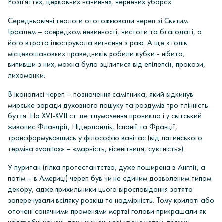
Розп'яттях, церковних начиннях, чернечих уборах.
Середньовічні теологи ототожнювали череп зі Святим
Граалем
– осередком невинності, чистоти та благодаті, а
його втрата ілюструвала вигнання з раю. А ще з голів
місцевошановних праведників робили кубки - нібито,
випивши з них, можна було зцілитися від епілепсії, прокази,
лихоманки.
В іконописі череп
– позначення самітника, який відкинув
мирське заради духовного пошуку та роздумів про тлінність
буття. На XVI-XVII ст. це тлумачення проникло і у світський
живопис Фландрії, Нідерландів, Іспанії та Франції,
трансформувавшись у філософію ванітас (
від латинського
терміна «vanitas» – «марність, нісенітниця, суєтність»
).
У пуритан
(
гілка протестантства, дуже поширена в Англії, а
потім – в Америці
) череп був чи не єдиним дозволеним типом
декору, адже прихильники цього віросповідання затято
заперечували всіляку розкіш та надмірність. Тому крилаті або
оточені сонячними променями мертві голови прикрашали як
надгробні камені, так і кишенькові хронометри, пряжки,