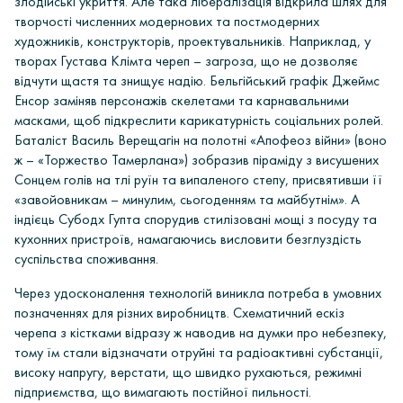
злодійські укриття. Але така лібералізація відкрила шлях для
творчості численних модернових та постмодерних
художників, конструкторів, проектувальників. Наприклад, у
творах
Густава Клімта череп
– загроза, що не дозволяє
відчути щастя та знищує надію. Бельгійський графік
Джеймс
Енсор
заміняв персонажів скелетами та карнавальними
масками, щоб підкреслити карикатурність соціальних ролей.
Баталіст
Василь Верещагін
на полотні «Апофеоз війни» (
воно
ж – «Торжество Тамерлана»
) зобразив піраміду з висушених
Сонцем голів на тлі руїн та випаленого степу, присвятивши її
«завойовникам – минулим, сьогоденням та майбутнім». А
індієць
Субодх Гупта
спорудив стилізовані мощі з посуду та
кухонних пристроїв, намагаючись висловити безглуздість
суспільства споживання.
Через удосконалення технологій виникла потреба в умовних
позначеннях для різних виробництв. Схематичний ескіз
черепа з кістками відразу ж наводив на думки про небезпеку,
тому їм стали відзначати отруйні та радіоактивні субстанції,
високу напругу, верстати, що швидко рухаються, режимні
підприємства, що вимагають постійної пильності.