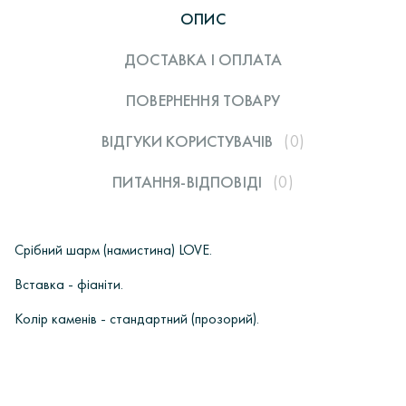
ОПИС
ДОСТАВКА І ОПЛАТА
ПОВЕРНЕННЯ ТОВАРУ
ВІДГУКИ КОРИСТУВАЧIВ
(0)
ПИТАННЯ-ВІДПОВІДІ
(0)
Срібний шарм (намистина) LOVE.
Вставка - фіаніти.
Колір каменів - стандартний (прозорий).
ОПЛАТА
Інтернет-магазин ювелірних прикрас «Ірій» дорожить своєю
У вас є питання?
репутацією і поважає кожного, хто звернувся до нас Клієнта.