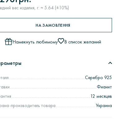
едний вес изделия, г: ≈ 5.64 (±10%)
НА ЗАМОВЛЕННЯ
Намекнуть любимому
В список желаний
араметры
талл
Серебро 925
тавки
Фианит
рантия
12 месяцев
рана-производитель товара
Украина