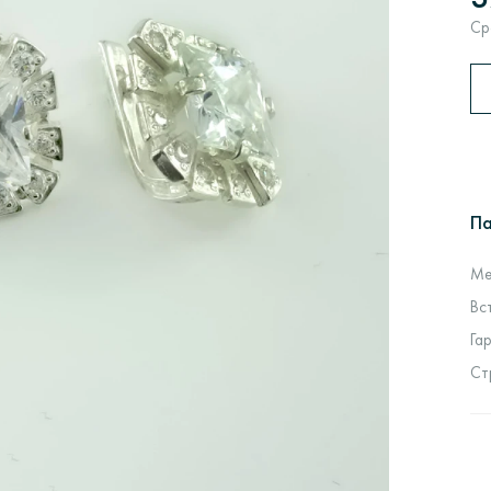
Ср
П
Ме
Вс
Га
Ст