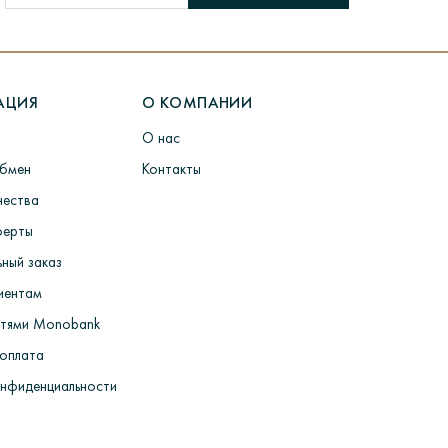
ю посылку
здесь
.
АЦИЯ
О КОМПАНИИ
ходит долгий процесс производства.
О нас
ермообработка форм для литья> Литье заготовок
х изделий> Работы по шлифовке> ВТК> пробирка
обмен
Контакты
чества
ферты
ный заказ
иентам
стями Monobank
 оплата
онфиденциальности