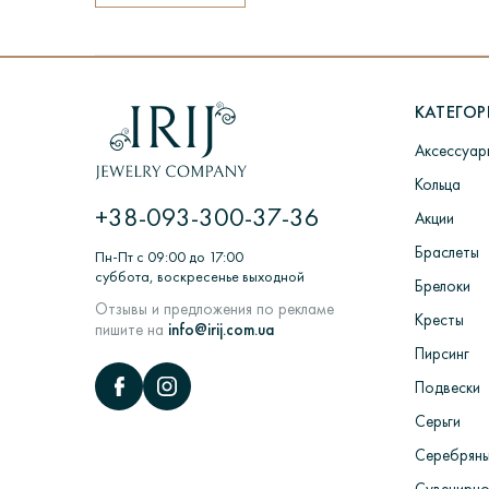
После отправки заказа вам на email б
ПРЕДЗАКАЗ
КАТЕГО
Если изделия нет в наличии, то для ег
Аксессуар
ЦИКЛ: Заказ покупателем> Обработка
ювелирных изделий в литейных вакуу
Кольца
камни> Полировка и придание глянцу>
+38-093-300-37-36
Акции
Браслеты
Пн-Пт с 09:00 до 17:00
суббота, воскресенье выходной
Брелоки
Отзывы и предложения по рекламе
Кресты
пишите на
info@irij.com.ua
Пирсинг
Подвески
Серьги
Серебряны