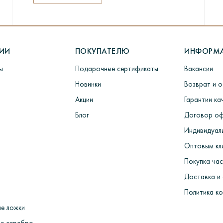
удет выслан номер квитанции, по которому можно отследить сво
РИИ
ПОКУПАТЕЛЮ
ИНФОРМ
о изготовления потребуется от 7 до 18 дней. Каждое изделие про
ы
Подарочные сертификаты
Вакансии
 заказа> Изготовление из воска> Шихтовка> Формирование и т
мных машинах> Комплектация, монтаж и декорирование ювелирны
Новинки
Возврат и 
 Упаковка и отправка покупателю.
Акции
Гарантии ка
Блог
Договор о
Индивидуаль
Оптовым кл
Покупка ча
Доставка и
Политика к
е ложки