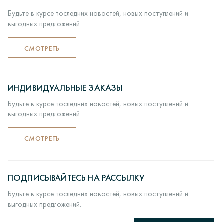
ювелирных изделий в литейных вакуумных машинах>
Будьте в курсе последних новостей, новых поступлений и
Комплектация, монтаж и декорирование ювелирных
выгодных предложений.
изделий> Работы по шлифовке> ВТК> пробирка камни>
Полировка и придание глянцу> Упаковка и отправка
покупателю.
СМОТРЕТЬ
ИНДИВИДУАЛЬНЫЕ ЗАКАЗЫ
Будьте в курсе последних новостей, новых поступлений и
выгодных предложений.
СМОТРЕТЬ
ПОДПИСЫВАЙТЕСЬ НА РАССЫЛКУ
Будьте в курсе последних новостей, новых поступлений и
выгодных предложений.