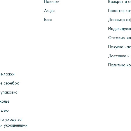
Новинки
Возврат и 
мных машинах> Комплектация, монтаж и декорирование ювелирны
 Упаковка и отправка покупателю.
Акции
Гарантии ка
Блог
Договор о
Индивидуаль
Оптовым кл
Покупка ча
Доставка и
Политика к
е ложки
е серебро
 упаковка
колье
 шею
по уходу за
и украшениями