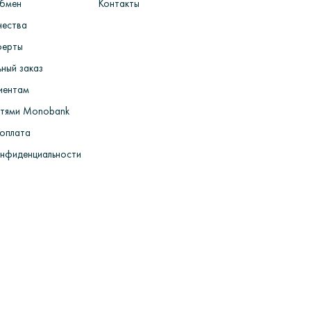
обмен
Контакты
х изделий> Работы по шлифовке> ВТК> пробирка
чества
ферты
ный заказ
иентам
стями Monobank
 оплата
онфиденциальности