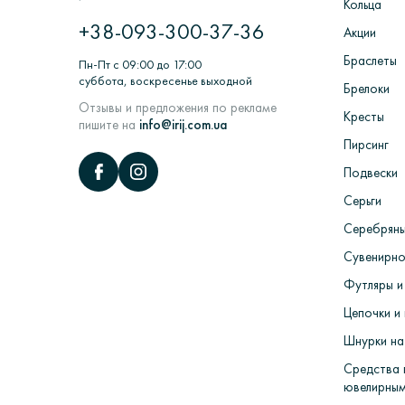
Кольца
ювелирных изделий в литейных вакуу
+38-093-300-37-36
камни> Полировка и придание глянцу>
Акции
Браслеты
Пн-Пт с 09:00 до 17:00
суббота, воскресенье выходной
Брелоки
Отзывы и предложения по рекламе
Кресты
пишите на
info@irij.com.ua
Пирсинг
Подвески
Серьги
Серебряны
Сувенирно
Футляры и
Цепочки и 
Шнурки на
Средства 
ювелирным