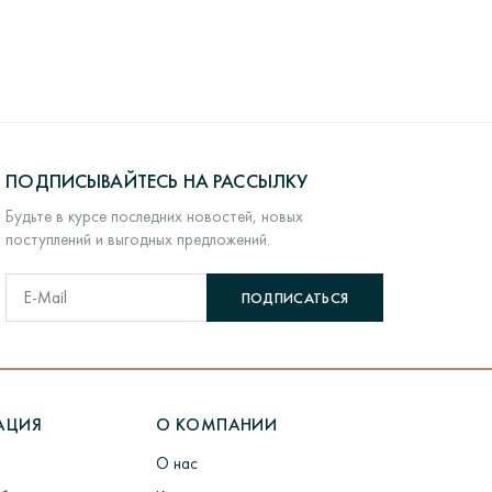
ставки:
ем городе.
дефекты) по вине производителя, а не вследствие
ись удобной
формой на сайте
. По прибытии товара в
щего качества.
вяжется представитель компании и согласует время
нам указанным в контактах или же на e-mail
ПОДПИСЫВАЙТЕСЬ НА РАССЫЛКУ
Будьте в курсе последних новостей, новых
.
поступлений и выгодных предложений.
ПОДПИСАТЬСЯ
ю посылку
здесь
.
АЦИЯ
О КОМПАНИИ
ходит долгий процесс производства.
О нас
ермообработка форм для литья> Литье заготовок