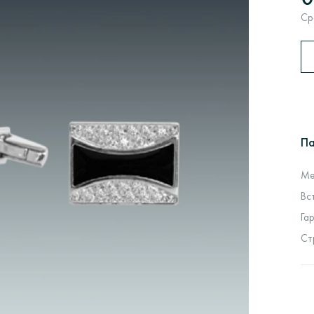
Ср
П
Ме
Вс
Га
Ст