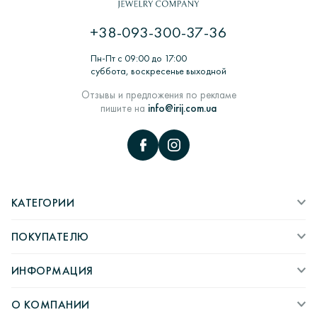
Изготовление из воска> Шихтовка> Формирование и
термообработка форм для литья> Литье заготовок
+38-093-300-37-36
ювелирных изделий в литейных вакуумных машинах>
Комплектация, монтаж и декорирование ювелирных
Пн-Пт с 09:00 до 17:00
изделий> Работы по шлифовке> ВТК> пробирка камни>
суббота, воскресенье выходной
Полировка и придание глянцу> Упаковка и отправка
покупателю.
Отзывы и предложения по рекламе
пишите на
info@irij.com.ua
КАТЕГОРИИ
ПОКУПАТЕЛЮ
ИНФОРМАЦИЯ
О КОМПАНИИ