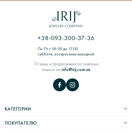
Если изделия нет в наличии, то для его изготовления
потребуется от 7 до 18 дней. Каждое изделие проходит
долгий процесс производства.
ЦИКЛ: Заказ покупателем> Обработка заказа>
Изготовление из воска> Шихтовка> Формирование и
термообработка форм для литья> Литье заготовок
+38-093-300-37-36
ювелирных изделий в литейных вакуумных машинах>
Комплектация, монтаж и декорирование ювелирных
Пн-Пт с 09:00 до 17:00
изделий> Работы по шлифовке> ВТК> пробирка камни>
суббота, воскресенье выходной
Полировка и придание глянцу> Упаковка и отправка
покупателю.
Отзывы и предложения по рекламе
пишите на
info@irij.com.ua
КАТЕГОРИИ
ПОКУПАТЕЛЮ