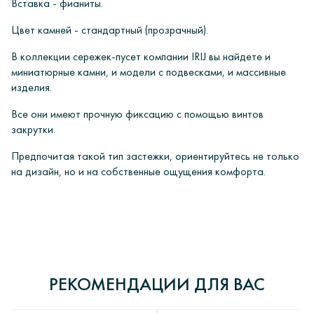
Вставка - фианиты.
Цвет камней - стандартный (прозрачный).
В коллекции сережек-пусет компании IRIJ вы найдете и
миниатюрные камни, и модели с подвесками, и массивные
изделия.
Все они имеют прочную фиксацию с помощью винтов
закрутки.
Предпочитая тако
й
тип застежки, ориентируйтесь не только
на дизайн, но и на собственные ощущения комфорта.
ОПЛАТА
Интернет-магазин ювелирных украшений «ИРИЙ» дорожит своей
5
У вас есть вопросы?
репутацией и уважает каждого обратившегося к нам Клиента.
Интернет-магазин «Ирий» предлагает своим клиентам
1 отзыв
РЕКОМЕНДАЦИИ ДЛЯ ВАС
несколько способов оплаты:
Все наши украшения обязательно проходят апробирование в
Восточном казенном предприятии пробирного контроля, что
ОСТАВИТЬ ВОПРОС
- банковский перевод.
удостоверено государственным клеймом соответствующего образца.