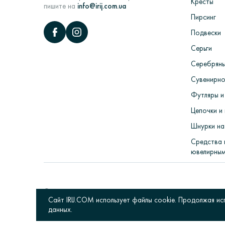
Кресты
пишите на
info@irij.com.ua
Пирсинг
Подвески
Серьги
Серебряны
Сувенирно
Футляры и
Цепочки и 
Шнурки на
Средства 
ювелирным
© Интернет магазин «Irij», 2017-
2026
Сайт IRIJ.COM использует файлы cookie. Продолжая ис
данных.