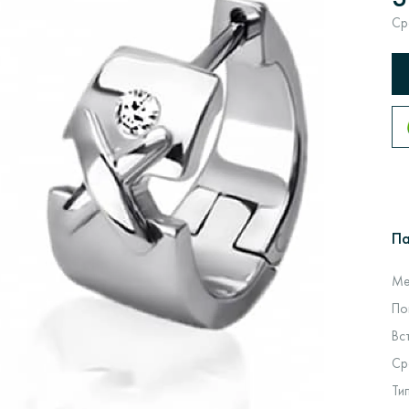
Ср
П
Ме
По
Вс
Ср
Ти