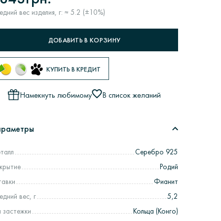
едний вес изделия, г: ≈ 5.2 (±10%)
ДОБАВИТЬ В КОРЗИНУ
КУПИТЬ В КРЕДИТ
Намекнуть любимому
В список желаний
араметры
талл
Серебро 925
крытие
Родий
тавки
Фианит
едний вес, г
5,2
п застежки
Кольца (Конго)