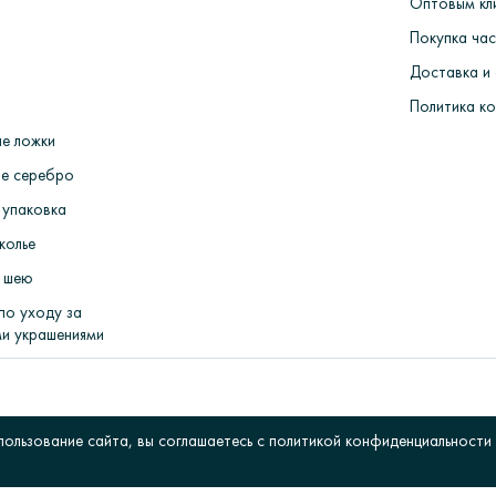
Оптовым кл
Покупка ча
Доставка и
Политика к
е ложки
е серебро
 упаковка
колье
 шею
по уходу за
и украшениями
пользование сайта, вы соглашаетесь с политикой конфиденциальност