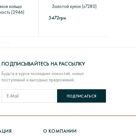
ное кольцо
Золотой кулон (з7280)
Серебр
 имеющего индивидуально-определенные свойства, и
ность (3946)
(Фи
5472грн.
5441грн
ставки:
ем городе.
дефекты) по вине производителя, а не вследствие
ись удобной
формой на сайте
. По прибытии товара в
щего качества.
вяжется представитель компании и согласует время
нам указанным в контактах или же на e-mail
ПОДПИСЫВАЙТЕСЬ НА РАССЫЛКУ
Будьте в курсе последних новостей, новых
.
поступлений и выгодных предложений.
ПОДПИСАТЬСЯ
ю посылку
здесь
.
АЦИЯ
О КОМПАНИИ
ходит долгий процесс производства.