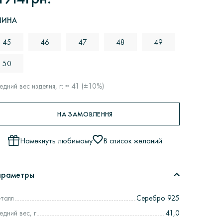
ЛИНА
45
46
47
48
49
50
едний вес изделия, г: ≈ 41 (±10%)
НА ЗАМОВЛЕННЯ
Намекнуть любимому
В список желаний
араметры
талл
Серебро 925
едний вес, г
41,0