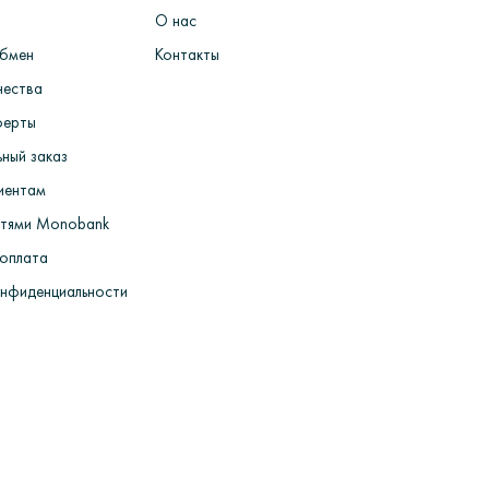
О нас
ермообработка форм для литья> Литье заготовок
обмен
Контакты
х изделий> Работы по шлифовке> ВТК> пробирка
чества
ферты
ный заказ
иентам
стями Monobank
 оплата
онфиденциальности