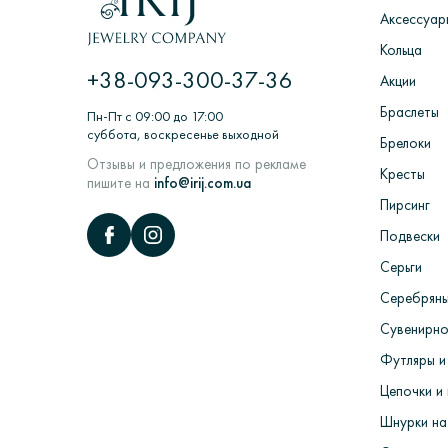
Аксессуар
ЦИКЛ: Заказ покупателем> Обработка
Кольца
ювелирных изделий в литейных вакуу
+38-093-300-37-36
камни> Полировка и придание глянцу>
Акции
Браслеты
Пн-Пт с 09:00 до 17:00
суббота, воскресенье выходной
Брелоки
Отзывы и предложения по рекламе
Кресты
пишите на
info@irij.com.ua
Пирсинг
Подвески
Серьги
Серебряны
Сувенирно
Футляры и
Цепочки и 
Шнурки на