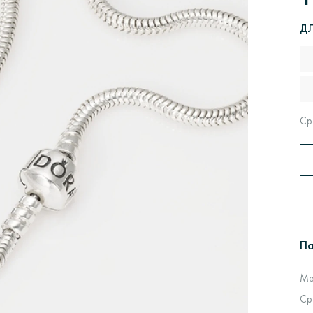
Д
Ср
П
Ме
Ср