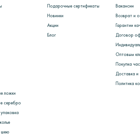
ы
Подарочные сертификаты
Вакансии
 заказа> Изготовление из воска> Шихтовка> Формирование и т
Новинки
Возврат и 
мных машинах> Комплектация, монтаж и декорирование ювелирны
 Упаковка и отправка покупателю.
Акции
Гарантии ка
Блог
Договор о
Индивидуаль
Оптовым кл
Покупка ча
Доставка и
Политика к
е ложки
е серебро
 упаковка
колье
 шею