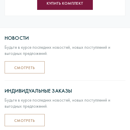
долгий процесс производства.
КУПИТЬ КОМПЛЕКТ
ЦИКЛ: Заказ покупателем> Обработка заказа>
Изготовление из воска> Шихтовка> Формирование и
термообработка форм для литья> Литье заготовок
ювелирных изделий в литейных вакуумных машинах>
Комплектация, монтаж и декорирование ювелирных
НОВОСТИ
изделий> Работы по шлифовке> ВТК> пробирка камни>
Полировка и придание глянцу> Упаковка и отправка
Будьте в курсе последних новостей, новых поступлений и
покупателю.
выгодных предложений.
СМОТРЕТЬ
ИНДИВИДУАЛЬНЫЕ ЗАКАЗЫ
Будьте в курсе последних новостей, новых поступлений и
выгодных предложений.
СМОТРЕТЬ