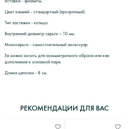
Вставка - фианиты.
Цвет камней - стандартный (прозрачный).
Тип застежки - кольцо.
Внутренний диаметр серьги – 10 мм.
Моносерьга - самостоятельный аксессуар.
Ее можно носить для асимметричного образа или как
дополнение к основной паре.
Длина цепочки - 8 см.
ОПЛАТА
Интернет-магазин ювелирных украшений «ИРИЙ» дорожит своей
0
У вас есть вопросы?
репутацией и уважает каждого обратившегося к нам Клиента.
Интернет-магазин «Ирий» предлагает своим клиентам
0 отзывов
РЕКОМЕНДАЦИИ ДЛЯ ВАС
несколько способов оплаты:
Все наши украшения обязательно проходят апробирование в
Восточном казенном предприятии пробирного контроля, что
ОСТАВИТЬ ВОПРОС
- банковский перевод.
удостоверено государственным клеймом соответствующего образца.
ДОБАВИТЬ ОТЗЫВ
Вы оплачиваете заказанный вами товар через любой
Мы всегда проверяем украшения перед отправкой! А также просим