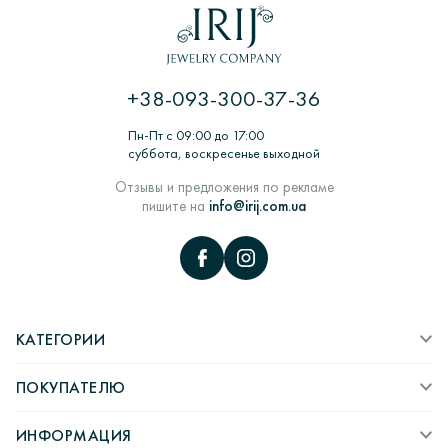
долгий процесс производства.
ЦИКЛ: Заказ покупателем> Обработка заказа>
Изготовление из воска> Шихтовка> Формирование и
термообработка форм для литья> Литье заготовок
+38-093-300-37-36
ювелирных изделий в литейных вакуумных машинах>
Комплектация, монтаж и декорирование ювелирных
Пн-Пт с 09:00 до 17:00
изделий> Работы по шлифовке> ВТК> пробирка камни>
суббота, воскресенье выходной
Полировка и придание глянцу> Упаковка и отправка
покупателю.
Отзывы и предложения по рекламе
пишите на
info@irij.com.ua
КАТЕГОРИИ
ПОКУПАТЕЛЮ
ИНФОРМАЦИЯ