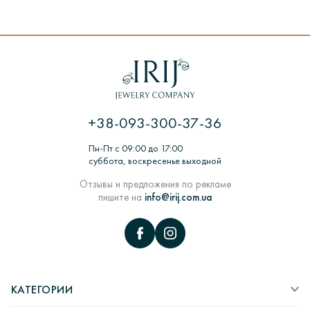
ПРЕДЗАКАЗ
Если изделия нет в наличии, то для его изготовления
потребуется от 7 до 18 дней. Каждое изделие проходит
долгий процесс производства.
ЦИКЛ: Заказ покупателем> Обработка заказа>
Изготовление из воска> Шихтовка> Формирование и
термообработка форм для литья> Литье заготовок
+38-093-300-37-36
ювелирных изделий в литейных вакуумных машинах>
Комплектация, монтаж и декорирование ювелирных
Пн-Пт с 09:00 до 17:00
изделий> Работы по шлифовке> ВТК> пробирка камни>
суббота, воскресенье выходной
Полировка и придание глянцу> Упаковка и отправка
покупателю.
Отзывы и предложения по рекламе
пишите на
info@irij.com.ua
КАТЕГОРИИ