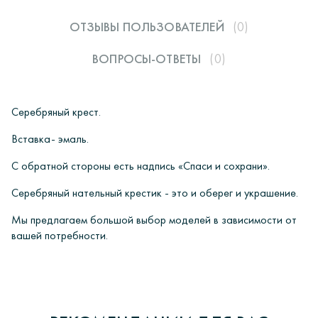
ОТЗЫВЫ ПОЛЬЗОВАТЕЛЕЙ
(0)
ВОПРОСЫ-ОТВЕТЫ
(0)
Серебряный крест.
Вставка- эмаль.
С обратной стороны есть надпись «Спаси и сохрани».
Серебряный нательный крестик - это и оберег и украшение.
Мы предлагаем большой выбор моделей в зависимости от
вашей потребности.
ОПЛАТА
Интернет-магазин ювелирных украшений «ИРИЙ» дорожит своей
0
У вас есть вопросы?
репутацией и уважает каждого обратившегося к нам Клиента.
Интернет-магазин «Ирий» предлагает своим клиентам
0 отзывов