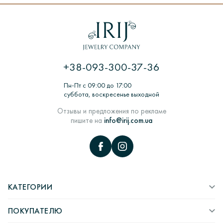
Если изделия нет в наличии, то для его изготовления
потребуется от 7 до 18 дней. Каждое изделие проходит
долгий процесс производства.
ЦИКЛ: Заказ покупателем> Обработка заказа>
Изготовление из воска> Шихтовка> Формирование и
термообработка форм для литья> Литье заготовок
+38-093-300-37-36
ювелирных изделий в литейных вакуумных машинах>
Комплектация, монтаж и декорирование ювелирных
Пн-Пт с 09:00 до 17:00
изделий> Работы по шлифовке> ВТК> пробирка камни>
суббота, воскресенье выходной
Полировка и придание глянцу> Упаковка и отправка
покупателю.
Отзывы и предложения по рекламе
пишите на
info@irij.com.ua
КАТЕГОРИИ
ПОКУПАТЕЛЮ