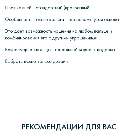
Цвет камней - стандартный (прозрачный).
Особенность такого кольца - его разомкнутая основа.
Это дает возможность ношения на любом пальце и
комбинирования его с другими украшениями.
Безразмерное кольцо - идеальный вариант подарка.
Выбрать нужно только дизайн.
ОПЛАТА
Интернет-магазин ювелирных украшений «ИРИЙ» дорожит своей
0
У вас есть вопросы?
репутацией и уважает каждого обратившегося к нам Клиента.
Интернет-магазин «Ирий» предлагает своим клиентам
0 отзывов
РЕКОМЕНДАЦИИ ДЛЯ ВАС
несколько способов оплаты:
Все наши украшения обязательно проходят апробирование в
Восточном казенном предприятии пробирного контроля, что
ОСТАВИТЬ ВОПРОС
- банковский перевод.
удостоверено государственным клеймом соответствующего образца.