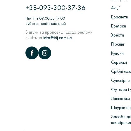
+38-093-300-37-36
Акції
Браслети
Пн-Пт з 09:00 до 17:00
субота, неділя вихідний
Брелоки
Відгуки та пропозиції щодо реклами
Хрести
пишіть на
info@irij.com.ua
Пірсинг
Кулони
Сережки
Срібні лож
Сувенірне 
Футляри і 
Ланцюжки 
Шнурки на
Засоби дл
ювелірним