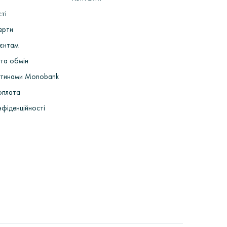
сті
ерти
ієнтам
та обмін
стинами Monobank
оплата
нфіденційності