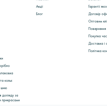
Акції
Гарантії яко
Блог
Договір оф
Оптовим кл
Повернення 
Покупка ча
Доставка і 
Політика ко
ки
срібло
упаковка
та кольє
 шию
я догляду за
и прикрасами