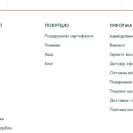
Ї
ПОКУПЦЮ
ІНФОРМА
Подарункові сертифікати
Індивідуаль
Новинки
Вакансії
Акції
Гарантії яко
Блог
Договір оф
Оптовим кл
Повернення 
Покупка ча
Доставка і 
Політика ко
ки
срібло