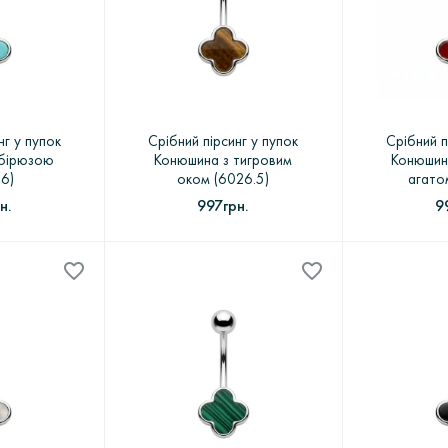
нг у пупок
Срібний пірсинг у пупок
Срібний п
 бірюзою
Конюшина з тигровим
Конюшин
.6)
оком (6026.5)
агато
н.
997грн.
9