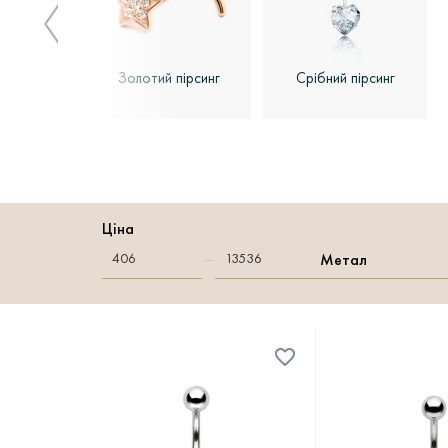
Золотий пірсинг
Срібний пірсинг
Ціна
—
Метал