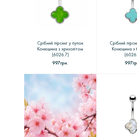
Срібний пірсинг у пупок
Срібний пірси
Конюшина з хризолітом
Конюшина з
(6026.7)
(6026
997грн.
997гр