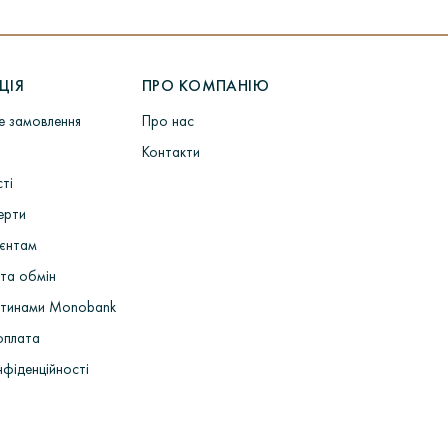
ЦІЯ
ПРО КОМПАНІЮ
не замовлення
Про нас
Контакти
сті
ерти
ієнтам
та обмін
стинами Monobank
оплата
нфіденційності