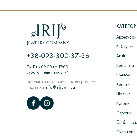
КАТЕГОРІ
Аксесуари
Каблучки
+38-093-300-37-36
Акції
Браслети
Пн-Пт з 09:00 до 17:00
субота, неділя вихідний
Брелоки
Відгуки та пропозиції щодо реклами
Хрести
пишіть на
info@irij.com.ua
Пірсинг
Кулони
Сережки
Срібні лож
Сувенірне 