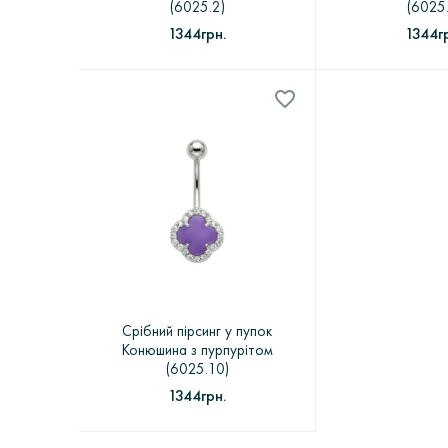
(6025.2)
(6025
1344грн.
1344г
Срібний пірсинг у пупок
Конюшина з пурпурітом
(6025.10)
1344грн.