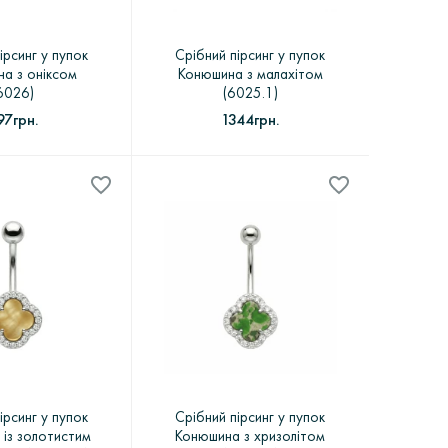
ірсинг у пупок
Срібний пірсинг у пупок
а з оніксом
Конюшина з малахітом
6026)
(6025.1)
97грн.
1344грн.
ірсинг у пупок
Срібний пірсинг у пупок
із золотистим
Конюшина з хризолітом