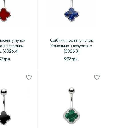
ірсинг у пупок
Срібний пірсинг у пупок
а з червоним
Конюшина з лазуритом
м (6026.4)
(6026.3)
97грн.
997грн.