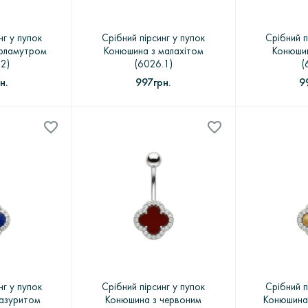
нг у пупок
Срібний пірсинг у пупок
Срібний п
ерламутром
Конюшина з малахітом
Конюшин
.2)
(6026.1)
(
н.
997грн.
9
нг у пупок
Срібний пірсинг у пупок
Срібний п
лазуритом
Конюшина з червоним
Конюшина 