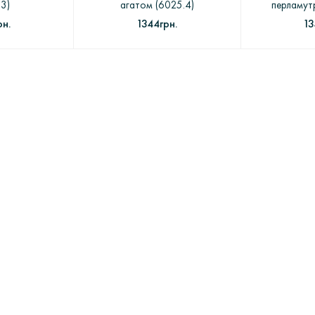
.3)
агатом (6025.4)
перламут
рн.
1344грн.
13