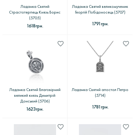
Ладанка Святий
Ладанка Святий великомученик
Страстотерпець Князь Борис
Георгій Побідоносець (5707)
(5705)
1791грн.
1618грн.
Ладанка Святий Благовірний
Ладанка Святий апостол Петро
великий князь Димитрій
(5714)
Донський (5706)
1781грн.
1623грн.