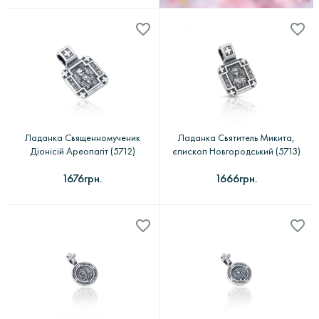
Ладанка Священномученик
Ладанка Святитель Микита,
Діонісій Ареопагіт (5712)
єпископ Новгородський (5713)
1676грн.
1666грн.