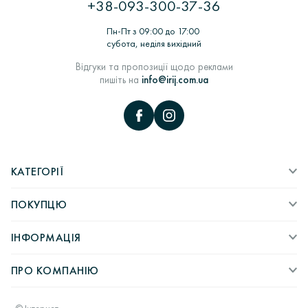
+38-093-300-37-36
термообробка форм для лиття> Лиття заготовок ювелірних
виробів в ливарних вакуумних машинах> Комплектація,
Пн-Пт з 09:00 до 17:00
монтаж та декорування ювелірних виробів> Роботи по
субота, неділя вихідний
шліфовці> ВТК> пробірування виробів в Пробірною
палаті> Підбір вставок і закріпка каміння> Полірування і
Відгуки та пропозиції щодо реклами
надання глянцю> Упаковка і відправка покупцеві.
пишіть на
info@irij.com.ua
КАТЕГОРІЇ
ПОКУПЦЮ
ІНФОРМАЦІЯ
ПРО КОМПАНІЮ
© Інтернет