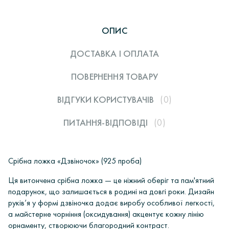
ОПИС
ДОСТАВКА І ОПЛАТА
ПОВЕРНЕННЯ ТОВАРУ
ВІДГУКИ КОРИСТУВАЧIВ
(0)
ПИТАННЯ-ВІДПОВІДІ
(0)
Срібна ложка «Дзвіночок» (925 проба)
Ця витончена срібна ложка — це ніжний оберіг та пам'ятний
подарунок, що залишається в родині на довгі роки. Дизайн
руків’я у формі дзвіночка додає виробу особливої легкості,
а майстерне чорніння (оксидування) акцентує кожну лінію
орнаменту, створюючи благородний контраст.