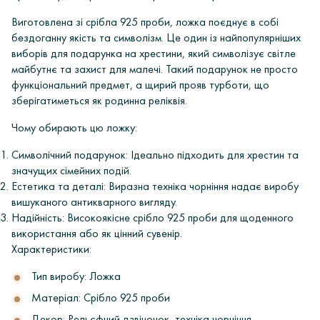
Виготовлена зі срібла 925 проби, ложка поєднує в собі
бездоганну якість та символізм. Це один із найпопулярніших
виборів для подарунка на хрестини, який символізує світле
майбутнє та захист для малечі. Такий подарунок не просто
функціональний предмет, а щирий прояв турботи, що
зберігатиметься як родинна реліквія.
Чому обирають цю ложку:
Символічний подарунок: Ідеально підходить для хрестин та
значущих сімейних подій.
Естетика та деталі: Виразна техніка чорніння надає виробу
вишуканого антикварного вигляду.
Надійність: Високоякісне срібло 925 проби для щоденного
використання або як цінний сувенір.
Характеристики:
Тип виробу: Ложка
Матеріал: Срібло 925 проби
Декор: Рельєфний дзвіночок, техніка чорніння