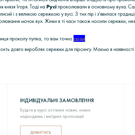
ня князя Ігоря. Тоді на
Русі
проколювали в основному вуха. Сам
лисий і з великою сережкою у вусі. З тих пір і з'явилася тради
ювання мочок вух. Жінки в ті часи також носили сережки, не
ниця проколу пупка, то вам точно
сюди
осить довго виробляє сережки для пірсингу. Маємо в наявності 
ІНДИВІДУАЛЬНІ ЗАМОВЛЕННЯ
Будьте в курсі останніх новин, нових
надходжень і вигідних пропозицій.
ДИВИТИСЬ