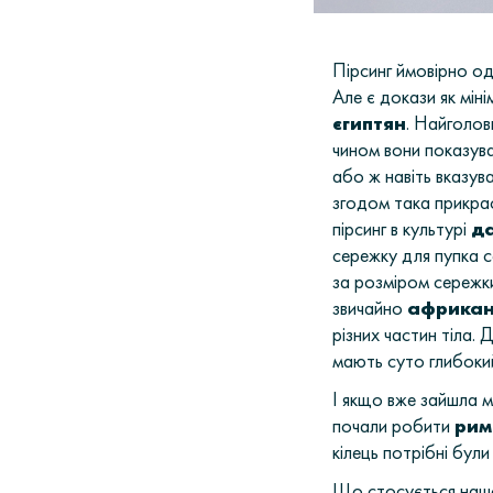
Пірсинг ймовірно од
Але є докази як мін
єгиптян
.
Найголовн
чином вони показува
або ж навіть вказув
згодом така прикра
пірсинг в культурі
да
сережку для пупка с
за розміром сережк
звичайно
африкан
різних частин тіла. 
мають суто глибокий
І якщо вже зайшла мо
почали робити
рим
кілець потрібні бул
Що стосується нашої