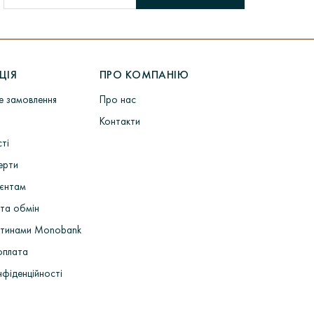
ЦІЯ
ПРО КОМПАНІЮ
не замовлення
Про нас
Контакти
сті
ерти
ієнтам
та обмін
стинами Monobank
оплата
нфіденційності