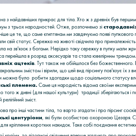
на з найдавніших прикрас для тіла. Хто ж з древніх був першим
імум з трьох народностей. Отже, розпочнемо зі
стародавні
іше це те, що саме єгиптянам ми завдячуємо появі пупкового п
ли свій статус. Сережка на животі свідчила про приналежність
ала на зв'язок з богами. Нерідко таку сережку в пупку мали жр
са перейшла в розряд аксесуарів та стала ювелірним трендом.
вніх ацтеків
.
Тут також не обійшлося без божественного. 
акральним змістом і вірили, що цей вид пірсингу пов'язує їх з 
и можна було робити здогадки щодо соціального статусу вла
ські племена.
Саме ця народність відома своїми експери
До того ж дивні (для нашої культури) традиції зберігаються і п
 релігійний зміст.
ва про інші частини тіла, то варто згадати і про пірсинг соск
ські центуріони
, які були особистою охороною Цезаря. Се
и для кріплення коротких накидок. Таке собі поєднання естетики
 країни, то літописні свідчення вперше згадують про проколю