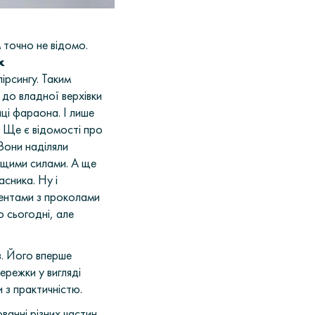
 точно не відомо.
х
ірсингу. Таким
 до владної верхівки
иці фараона. І лише
 Ще є відомості про
Вони наділяли
вищими силами. А ще
сника. Ну і
ментами з проколами
о сьогодні, але
ів. Його вперше
режки у вигляді
 з практичністю.
ванні різних частин