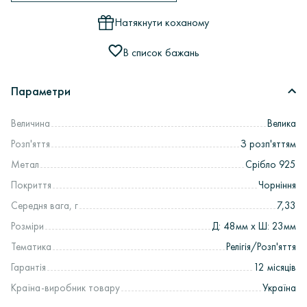
Натякнути коханому
В список бажань
Параметри
Величина
Велика
Розп'яття
З розп'яттям
Метал
Срібло 925
Покриття
Чорніння
Середня вага, г
7,33
Розміри
Д: 48мм х Ш: 23мм
Тематика
Релігія/Розп'яття
Гарантія
12 місяців
Країна-виробник товару
Україна