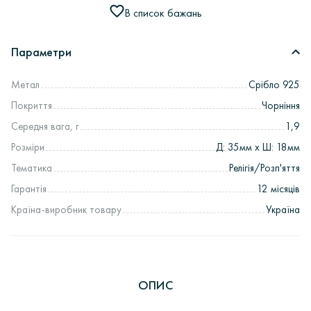
В список бажань
Параметри
Метал
Срібло 925
Покриття
Чорніння
Середня вага, г
1,9
Розміри
Д: 35мм х Ш: 18мм
Тематика
Релігія/Розп'яття
Гарантія
12 місяців
Країна-виробник товару
Україна
ОПИС