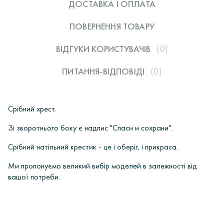
ДОСТАВКА І ОПЛАТА
ПОВЕРНЕННЯ ТОВАРУ
ВІДГУКИ КОРИСТУВАЧIВ
(0)
ПИТАННЯ-ВІДПОВІДІ
(0)
Срібний хрест.
Зі зворотнього боку є надпис "Спаси и сохрани".
Срібний натільний крестик - це і оберіг, і прикраса.
Ми пропонуємо великий вибір моделей в залежності від
вашої потреби.
ОПЛАТА
Інтернет-магазин ювелірних прикрас «Ірій» дорожить своєю
У вас є питання?
репутацією і поважає кожного, хто звернувся до нас Клієнта.